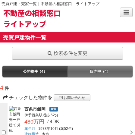
売買戸建・売家一覧｜不動産の相談窓口 ライトアップ
不動産の相談窓口
ライトアップ
売買戸建物件一覧
検索条件を変更
公開物件（4）
販売中（4）
4
件
チェックした物件を
お問い合わせ
西条市飯岡
新着
伊予西条駅
徒歩52分
480万円
/ 4DK
築年月
1973年10月
(築52年)
建物構造
木造