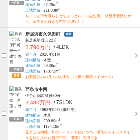
一戸建て
2
建物面積
67.28m
2
土地面積
211.03m
ちょっと田舎暮らしとちょっとレトロな生活。 外壁塗装済だか
ら、室内をお好きな空間にDIY！！
新居浜市久保田町
新着
新居浜駅
徒歩22分
2,790万円
/ 4LDK
築年月
2026年01月
建物構造
木造
2
建物面積
99.36m
一戸建て
2
土地面積
173.72m
新築
お家賃並みの月々のお支払いで夢の新築マイホーム♪
西条市中西
伊予西条駅
徒歩30分
3,480万円
/ 7SLDK
築年月
1993年09月
(築32年)
建物構造
木造
一戸建て
2
建物面積
209.89m
2
土地面積
1134.18m
見どころ満載。和のテイストを残しつつ、現代のライフスタイ
ルを取り入れた贅沢空間。 事業に活用でき…