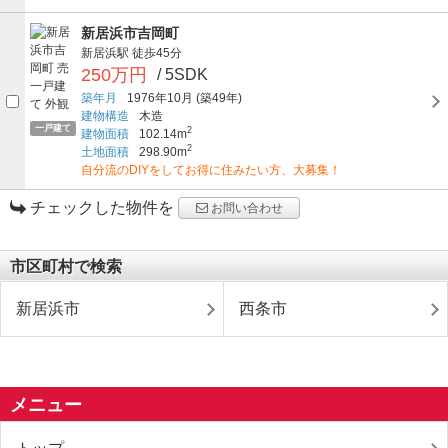
新居浜市吉岡町
新居浜駅
徒歩45分
250万円
/ 5SDK
築年月
1976年10月
(築49年)
建物構造
木造
一戸建て
2
建物面積
102.14m
2
土地面積
298.90m
自分流のDIYをしてお得に住みたい方、大募集！
チェックした物件を
お問い合わせ
市区町村で検索
新居浜市
西条市
メニュー