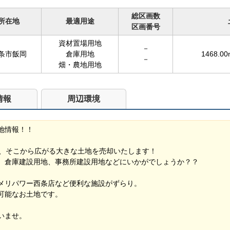
総区画数
所在地
最適用途
区画番号
資材置場用地
－
条市飯岡
倉庫用地
1468.00
－
畑・農地用地
情報
周辺環境
地情報！！
.7m、そこから広がる大きな土地を売却いたします！
、倉庫建設用地、事務所建設用地などにいかがでしょうか？？
メリパワー西条店など便利な施設がずらり。
可能なお土地です。
いませ。