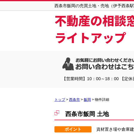
西条市飯岡の売買土地・売地（伊予西条駅徒歩
不動産の相談
ライトアップ
【営業時間】10：00～18：00 【定
トップ
>
西条市
>
飯岡
>
物件詳細
西条市飯岡 土地
ポイント
資材置き場や倉庫建