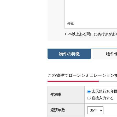
外観
15m以上ある間口に奥行きが
物件の特徴
物件
この物件でローンシミュレーション
楽天銀行10年固
年利率
直接入力する
返済年数