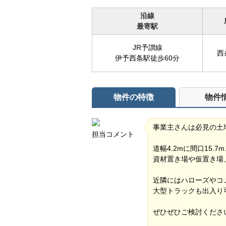
沿線
最寄駅
JR予讃線
西
伊予西条駅徒歩60分
物件の特徴
物件
事業主さんは必見の土
担当コメント
道幅4.2mに間口15
資材置き場や仮置き場
近隣にはハローズやコ
大型トラックも出入り
ぜひぜひご検討くださ