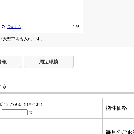
拡大する
1
/ 6
あり大型車両も入れます。
情報
周辺環境
する
定 3.799％（8月金利）
物件価格
％
毎月のご返