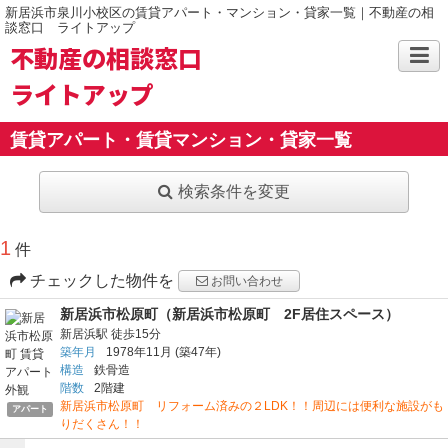
新居浜市泉川小校区の賃貸アパート・マンション・貸家一覧｜不動産の相
談窓口 ライトアップ
不動産の相談窓口
ライトアップ
賃貸アパート・賃貸マンション・貸家一覧
検索条件を変更
1
件
チェックした物件を
お問い合わせ
新居浜市松原町（新居浜市松原町 2F居住スペース）
新居浜駅
徒歩15分
築年月
1978年11月
(築47年)
構造
鉄骨造
階数
2階建
新居浜市松原町 リフォーム済みの２LDK！！周辺には便利な施設がも
アパート
りだくさん！！