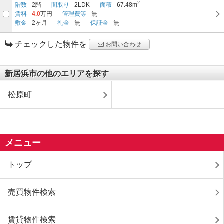
2
階数
2階
間取り
2LDK
面積
67.48m
賃料
4.0
万円
管理費等
無
敷金
2ヶ月
礼金
無
保証金
無
チェックした物件を
お問い合わせ
新居浜市の他のエリアを探す
松原町
メニュー
トップ
売買物件検索
賃貸物件検索