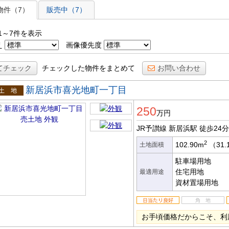
表示
物件（7）
販売中（7）
1～7件を表示
え
画像優先度
てチェック
チェックした物件をまとめて
お問い合わせ
新居浜市喜光地町一丁目
土地
250
万円
JR予讃線 新居浜駅
徒歩24分
2
102.90m
（31.
土地面積
駐車場用地
住宅用地
最適用途
資材置場用地
お手頃価格だからこそ、利