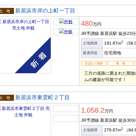
新居浜市岸の上町一丁目
土地
480
万円
JR予讃線 新居浜駅
徒歩23分
2
191.87m
（58.
土地面積
住宅用地
最適用途
三方の道路に囲まれた開放
ムの建築が可能です！
新居浜市東雲町２丁目
土地
1,058.2
万円
JR予讃線 新居浜駅
徒歩30分
2
279.87m
（84.
土地面積