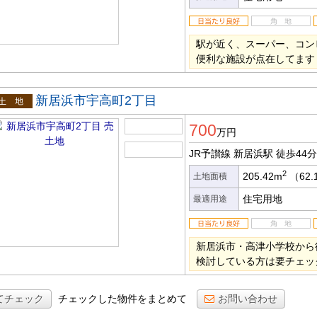
駅が近く、スーパー、コン
便利な施設が点在してます
新居浜市宇高町2丁目
土地
700
万円
JR予讃線 新居浜駅
徒歩44分
2
205.42m
（62.
土地面積
住宅用地
最適用途
新居浜市・高津小学校から
検討している方は要チェッ
てチェック
チェックした物件をまとめて
お問い合わせ