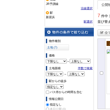
一覧で
JR予讃線
公開
沿線選択
駅
7
件中 
新居浜
並び替
駅選択
全
物件の条件で絞り込む
物件種別
土地 (7)
売
価格
～
土地面積
坪数で検索
～
駅からの徒歩
バス停からの時間を含む
情報公開日
指定なし
本日公開
(0)