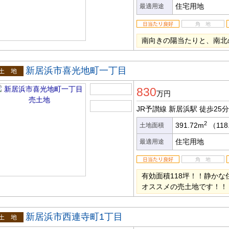
住宅用地
最適用途
南向きの陽当たりと、南北
新居浜市喜光地町一丁目
土地
830
万円
JR予讃線 新居浜駅
徒歩25分
2
391.72m
（118
土地面積
住宅用地
最適用途
有効面積118坪！！静か
オススメの売土地です！！
新居浜市西連寺町1丁目
土地