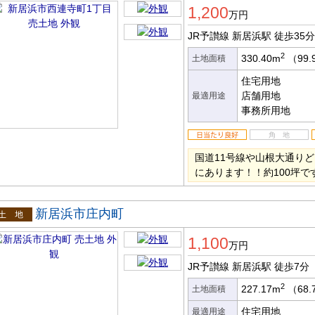
1,200
万円
JR予讃線 新居浜駅
徒歩35分
2
330.40m
（99.
土地面積
住宅用地
店舗用地
最適用途
事務所用地
国道11号線や山根大通り
にあります！！約100坪で
新居浜市庄内町
土地
1,100
万円
JR予讃線 新居浜駅
徒歩7分
2
227.17m
（68.
土地面積
住宅用地
最適用途