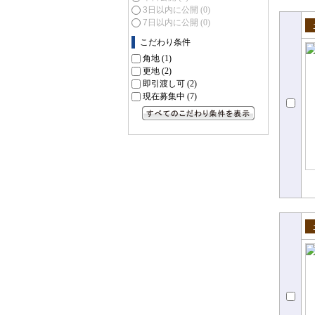
3日以内に公開
(0)
7日以内に公開
(0)
売
こだわり条件
角地
(1)
更地
(2)
即引渡し可
(2)
現在募集中
(7)
すべてのこだわり条件を見る
売